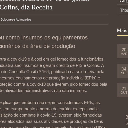
Arti
 Cofins, diz Receita
Trib
r
Bolognese Advogados
Mais
itou como insumos os equipamentos
cionários da área de produção
20
MAR
ra a covid-19 e álcool em gel fornecidos a funcionários
dústria são insumos e geram crédito de PIS e Cofins. A
04
 de Consulta Cosit nº 164, publicada na sexta-feira pela
SET
mesmos equipamentos de proteção individual (EPIs) e
teção contra a covid-19 que tiverem sido fornecidos pela
21
e atividades administrativas não são insumos.
OUT
 explica que, embora não sejam consideradas EPIs, as
, em cumprimento a norma de caráter excepcional e
gislação de combate à covid-19, tiverem sido fornecidas
B
ores alocados nas suas atividades de produção de bens
5
nsumos para fins de aproveitamento de créditos de PIS e