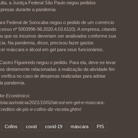
lta, a Justiça Federal São Paulo negou pedidos
mpresas durante a pandemia.
ra Federal de Sorocaba negou o pedido de um comércio
rocesso nº 5003996-98.2020.4.03.6110). A empresa, citando
ou que os insumos deveriam ser analisados conforme sua
cia. Na pandemia, disse, precisou fazer gastos
ecer máscara e álcool em gel para seus funcionários.
 Castro Figueiredo negou o pedido. Para ela, deve-se levar
os diretamente relacionadas à realização da atividade fim
verifica no caso de despesas realizadas para adotar
da pandemia.
alor Econômico:
gislacao/noticia/2021/10/02/alcool-em-gel-e-mascara-
editos-de-pis-e-cofins-diz-receita.ghtml
Cofins
covid
covid-19
máscara
PIS