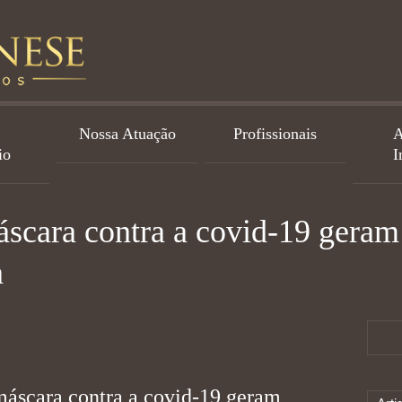
Nossa Atuação
Profissionais
A
io
I
scara contra a covid-19 geram 
a
máscara contra a covid-19 geram