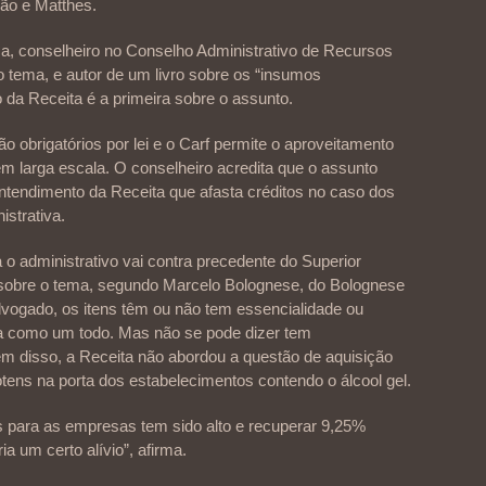
mão e Matthes.
, conselheiro no Conselho Administrativo de Recursos
 o tema, e autor de um livro sobre os “insumos
 da Receita é a primeira sobre o assunto.
o obrigatórios por lei e o Carf permite o aproveitamento
m larga escala. O conselheiro acredita que o assunto
entendimento da Receita que afasta créditos no caso dos
istrativa.
 o administrativo vai contra precedente do Superior
) sobre o tema, segundo Marcelo Bolognese, do Bolognese
ogado, os itens têm ou não tem essencialidade ou
a como um todo. Mas não se pode dizer tem
lém disso, a Receita não abordou a questão de aquisição
ens na porta dos estabelecimentos contendo o álcool gel.
s para as empresas tem sido alto e recuperar 9,25%
ria um certo alívio”, afirma.