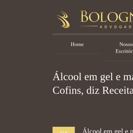
Home
Nosso
Escritór
Álcool em gel e má
Cofins, diz Receit
Álcool em gel e 