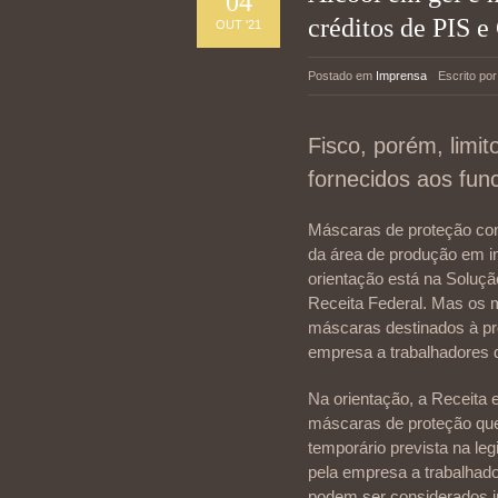
04
créditos de PIS e
OUT '21
Postado em
Imprensa
Escrito po
Fisco, porém, lim
fornecidos aos fun
Máscaras de proteção cont
da área de produção em in
orientação está na Solução
Receita Federal. Mas os 
máscaras destinados à pro
empresa a trabalhadores d
Na orientação, a Receita
máscaras de proteção que
temporário prevista na le
pela empresa a trabalhad
podem ser considerados i