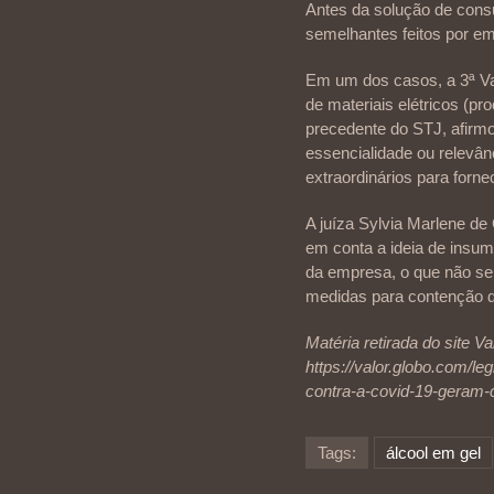
Antes da solução de consu
semelhantes feitos por e
Em um dos casos, a 3ª Va
de materiais elétricos (p
precedente do STJ, afirm
essencialidade ou relevân
extraordinários para forn
A juíza Sylvia Marlene de
em conta a ideia de insum
da empresa, o que não se 
medidas para contenção 
Matéria retirada do site V
https://valor.globo.com/le
contra-a-covid-19-geram-cr
Tags:
álcool em gel