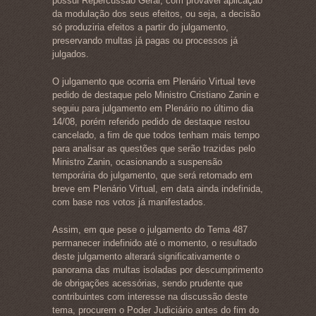
possui Repercussão Geral, com provável aplicação
da modulação dos seus efeitos, ou seja, a decisão
só produziria efeitos a partir do julgamento,
preservando multas já pagas ou processos já
julgados.
O julgamento que ocorria em Plenário Virtual teve
pedido de destaque pelo Ministro Cristiano Zanin e
seguiu para julgamento em Plenário no último dia
14/08, porém referido pedido de destaque restou
cancelado, a fim de que todos tenham mais tempo
para analisar as questões que serão trazidas pelo
Ministro Zanin, ocasionando a suspensão
temporária do julgamento, que será retomado em
breve em Plenário Virtual, em data ainda indefinida,
com base nos votos já manifestados.
Assim, em que pese o julgamento do Tema 487
permanecer indefinido até o momento, o resultado
deste julgamento alterará significativamente o
panorama das multas isoladas por descumprimento
de obrigações acessórias, sendo prudente que
contribuintes com interesse na discussão deste
tema, procurem o Poder Judiciário antes do fim do