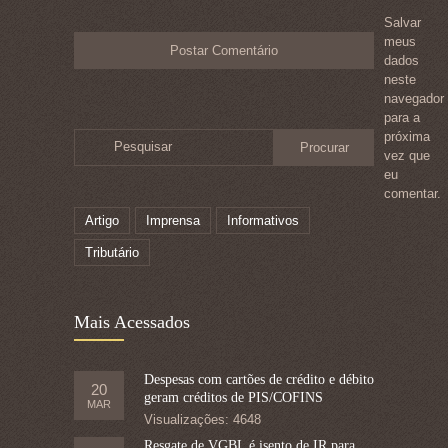
Salvar
meus
dados
neste
navegador
para a
próxima
Pesquisar
vez que
eu
comentar.
Artigo
Imprensa
Informativos
Tributário
Mais Acessados
Despesas com cartões de crédito e débito
20
geram créditos de PIS/COFINS
MAR
Visualizações: 4648
Resgate de VGBL é isento de IR para