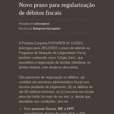
Novo prazo para regularização
de débitos fiscais
Postado em
Informativos
Escrito por
Bolognese Advogados
A Portaria Conjunta PGFN/RFB Nº 13/2023,
prorrogou para 28/12/2023 o prazo de adesão ao
Programa de Redução de Litigiosidade Fiscal,
também conhecido como “Litígio Zero”, que
possibilita a negociação de dívidas tributárias no
âmbito federal, com atrativos descontos.
São passíveis de negociação os débitos: (a)
contidos em processo administrativo fiscal com
recurso pendente de julgamento; (b) os débitos de
até 60 salários-mínimos; ou (c) inscritos em dívida
ativa da União há mais de um ano, e, desde que
atendidas tais condições, tem-se:
Para
pessoas físicas, ME e EPP,
possibilidade deredução entre 55% e 70%.