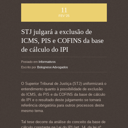
11
FEV '25
STJ julgará a exclusão de
ICMS, PIS e COFINS da base
de cálculo do IPI
Postado em
Informativos
Escrito por
Bolognese Advogados
O Superior Tribunal de Justiça (STJ) uniformizará o
entendimento quanto à possibilidade de exclusão
do ICMS, do PIS e da COFINS da base de cálculo
do IPI e o resultado deste julgamento se tornará
referência obrigatória para outros processos deste
mesmo tema.
Tal tese decorre da análise do conceito da base de
cálculo constante na Lei do IPI (art. 14, da lei nº