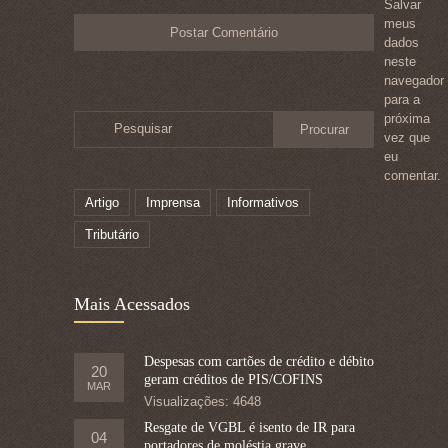
Salvar
meus
dados
neste
navegador
para a
próxima
Pesquisar
vez que
eu
comentar.
Artigo
Imprensa
Informativos
Tributário
Mais Acessados
Despesas com cartões de crédito e débito
20
geram créditos de PIS/COFINS
MAR
Visualizações: 4648
Resgate de VGBL é isento de IR para
04
portadores de moléstia grave