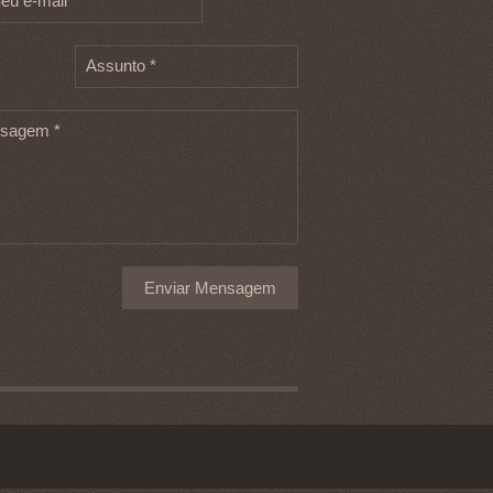
eu e-mail *
Assunto *
sagem *