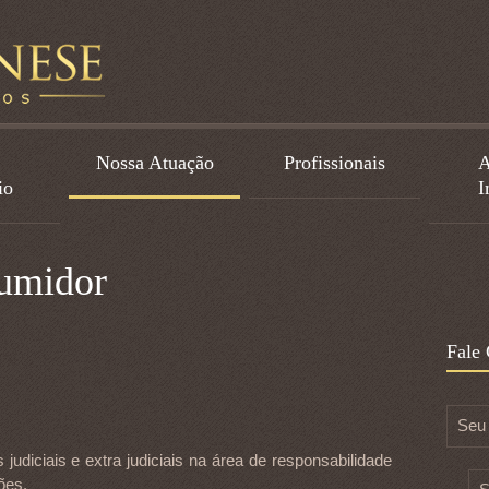
Nossa Atuação
Profissionais
A
io
I
sumidor
Fale
Seu
udiciais e extra judiciais na área de responsabilidade
ões.