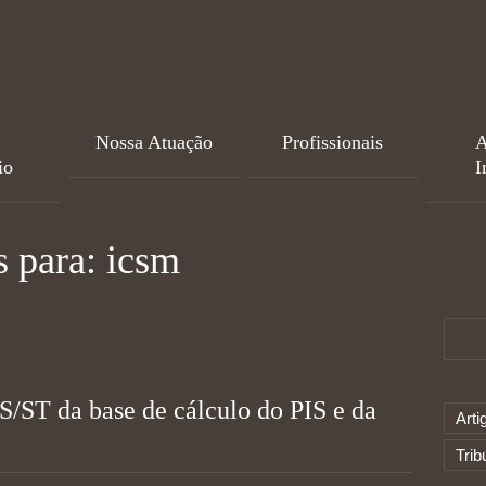
Nossa Atuação
Profissionais
A
io
I
s para: icsm
/ST da base de cálculo do PIS e da
Arti
Trib