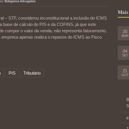
 por
Bolognese Advogados
Mais
l – STF, considerou inconstitucional a inclusão do ICMS
na base de cálculo do PIS e da COFINS, já que este
de compor o valor da venda, não representa faturamento,
20
MAR
 a empresa apenas realiza o repasse do ICMS ao Fisco
04
SET
21
m
PIS
Tributário
OUT
B
5
c
1