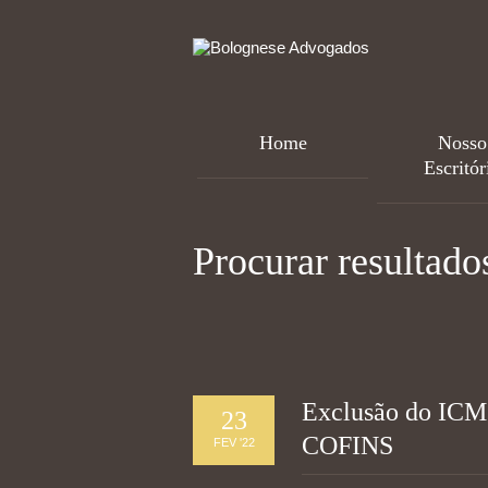
Home
Nosso
Escritór
Procurar resultado
Exclusão do ICMS
23
COFINS
FEV '22