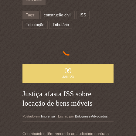
Tags:
construção civil
ISS
Tributação
Tributário
09
JAN '23
Justiça afasta ISS sobre
locação de bens móveis
Postado em
Imprensa
Escrito por
Bolognese Advogados
Contribuintes têm recorrido ao Judiciário contra a